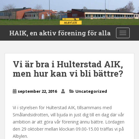
S
HAIK, en aktiv förening för alla
TOGGLE
k
i
p
t
Vi är bra i Hulterstad AIK,
o
men hur kan vi bli bättre?
m
a
i
september 22, 2016
Uncategorized
n
c
o
Vi i styrelsen för Hulterstad AIK, tillsammans med
n
Smålandsidrotten, vill bjuda in just dig till en dag där vår
t
ambition är att göra vår förening ännu bättre. Lördagen
e
den 29 oktober mellan klockan 09.00-15.00 träffas vi på
n
Albylen.