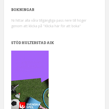
BOKNINGAR
Ni hittar alla våra tillgängliga pass nere till höger
genom att klicka på "Klicka här för att boka"
STÖD HULTERSTAD AIK