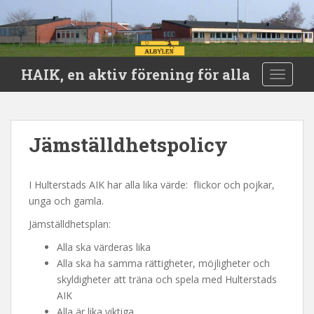
S
HAIK, en aktiv förening för alla
TOGGLE
k
i
p
t
Jämställdhetspolicy
o
m
a
I Hulterstads AIK har alla lika värde: flickor och pojkar,
i
unga och gamla.
n
Jämställdhetsplan:
c
o
Alla ska värderas lika
n
Alla ska ha samma rättigheter, möjligheter och
t
skyldigheter att träna och spela med Hulterstads
e
AIK
n
Alla är lika viktiga