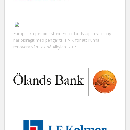
Europeiska jordbruksfonden för landskapsutveckling
har bidragit med pengar till HAIK för att kunna
renovera vårt tak på Albylen, 2019.