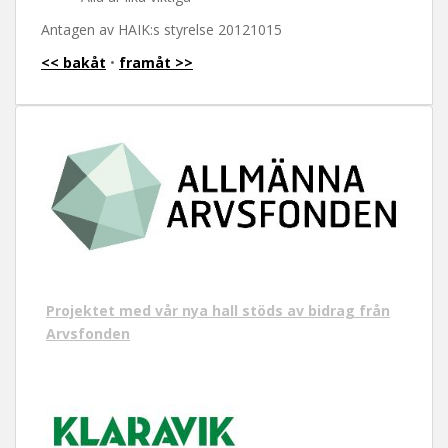
t
Antagen av HAIK:s styrelse 20121015
<< bakåt
•
framåt >>
Projektet med vår nya hall stöds av bidrag från
Arvsfonden