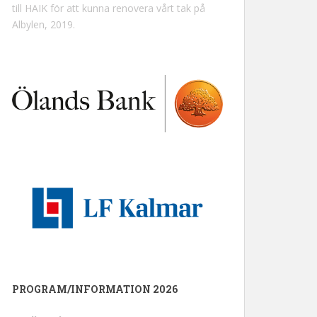
till HAIK för att kunna renovera vårt tak på
Albylen, 2019.
PROGRAM/INFORMATION 2026