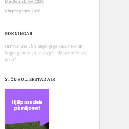
Medlemsbrev 2026
Vårprogram 2026
BOKNINGAR
Ni hittar alla våra tillgängliga pass nere till
höger genom att klicka på "Klicka här för att
boka"
STÖD HULTERSTAD AIK