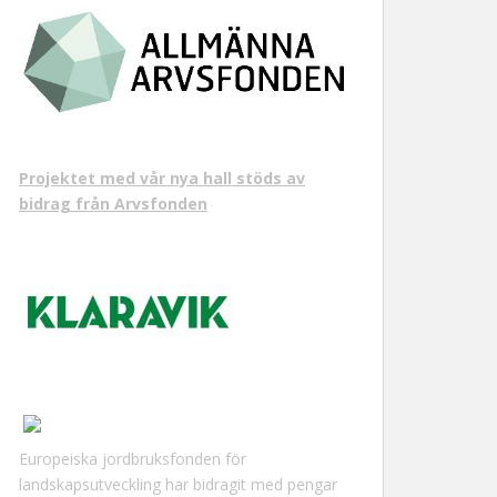
Projektet med vår nya hall stöds av
bidrag från Arvsfonden
Europeiska jordbruksfonden för
landskapsutveckling har bidragit med pengar