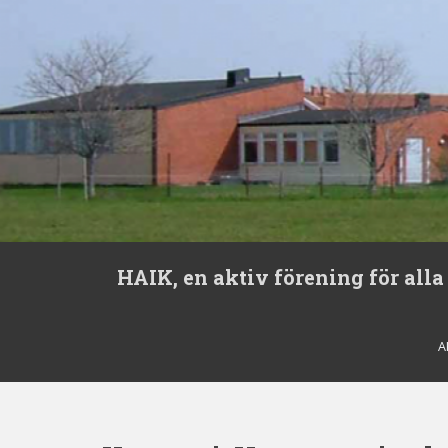
S
HAIK, en aktiv förening för alla
k
i
p
t
A
o
m
a
i