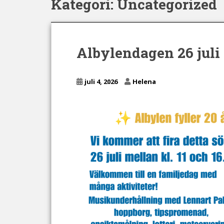
Kategori:
Uncategorized
n
c
o
n
Albylendagen 26 juli
t
e
n
juli 4, 2026
Helena
t