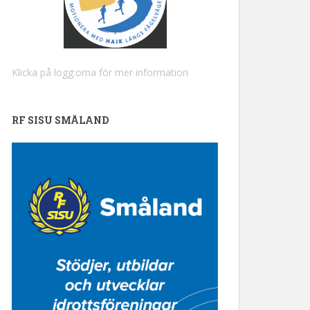
Klicka på logg:orna för mer information
RF SISU SMÅLAND