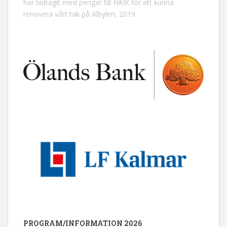
har bidragit med pengar till HAIK för att kunna
renovera vårt tak på Albylen, 2019.
PROGRAM/INFORMATION 2026