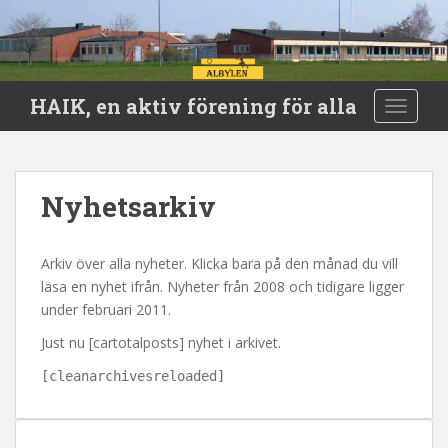
S
HAIK, en aktiv förening för alla
TOGGLE
k
i
p
t
Nyhetsarkiv
o
m
a
Arkiv över alla nyheter. Klicka bara på den månad du vill
i
läsa en nyhet ifrån. Nyheter från 2008 och tidigare ligger
n
under februari 2011.
c
Just nu [cartotalposts] nyhet i arkivet.
o
n
[cleanarchivesreloaded]
t
e
n