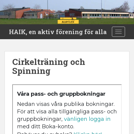
S
HAIK, en aktiv förening för alla
TOGGLE
k
i
p
t
Cirkelträning och
o
Spinning
m
a
i
n
c
o
n
t
e
n