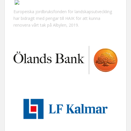
Europeiska jordbruksfonden för landskapsutveckling
har bidragit med pengar till HAIK för att kunna
renovera vårt tak på Albylen, 2019.