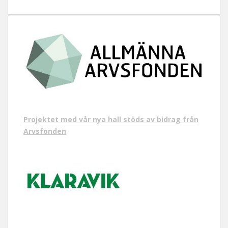
Projektet med vår nya hall stöds av bidrag från
Arvsfonden