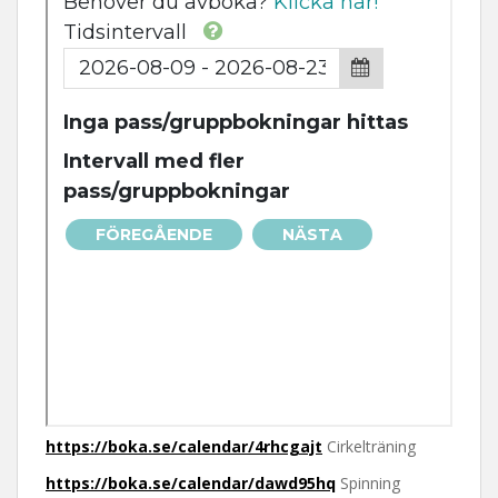
t
https://boka.se/calendar/4rhcgajt
Cirkelträning
https://boka.se/calendar/dawd95hq
Spinning