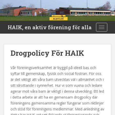
S
HAIK, en aktiv förening för alla
TOGGLE
k
i
p
t
Drogpolicy För HAIK
o
m
a
Vår föreningsverksamhet är byggd på ideell bas och
i
syftar till gemenskap, fysisk och social fostran. För oss
n
är det viktigt att våra barn utvecklas väl i allmänhet och i
c
sitt idrottande i synnerhet. Hur vi som vuxna och ledare
o
agerar mot våra barn är viktigt i denna utveckling. Ett led
n
i detta arbete är att ha en gemensam drogpolicy där
t
föreningens gemensamma regler fungerar som riktlinjer
e
och stöd för föreningens medlemmar. Med anledning av
n
detta har HAIK antagit följande ställningstagande och