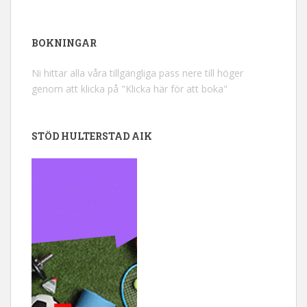
BOKNINGAR
Ni hittar alla våra tillgängliga pass nere till höger
genom att klicka på "Klicka här för att boka"
STÖD HULTERSTAD AIK