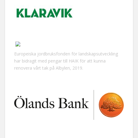
Europeiska jordbruksfonden för landskapsutveckling
har bidragit med pengar till HAIK för att kunna
renovera vårt tak på Albylen, 2019.