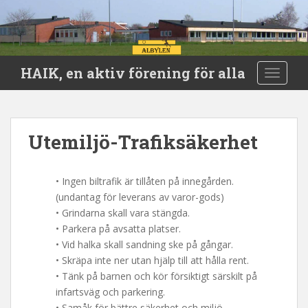
S
HAIK, en aktiv förening för alla
TOGGLE
k
i
p
t
Utemiljö-Trafiksäkerhet
o
m
a
• Ingen biltrafik är tillåten på innegården.
i
(undantag för leverans av varor-gods)
n
• Grindarna skall vara stängda.
c
• Parkera på avsatta platser.
o
• Vid halka skall sandning ske på gångar.
n
• Skräpa inte ner utan hjälp till att hålla rent.
t
• Tänk på barnen och kör försiktigt särskilt på
e
infartsväg och parkering.
n
• Samåk för bättre säkerhet och miljö.