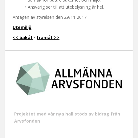
t
• Ansvarig ser till att utebelysning är hel.
Antagen av styrelsen den 29/11 2017
Utemiljö
<< bakåt
•
framåt >>
Projektet med vår nya hall stöds av bidrag från
Arvsfonden