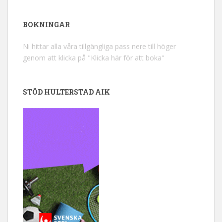
BOKNINGAR
Ni hittar alla våra tillgängliga pass nere till höger
genom att klicka på "Klicka här för att boka"
STÖD HULTERSTAD AIK