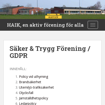
S
HAIK, en aktiv förening för alla
TOGGLE
k
i
p
t
Säker & Trygg Förening /
o
GDPR
m
a
i
INNEHÅLL:
n
c
Policy vid uthyrning
o
Brandsäkerhet
n
Utemiljö-trafiksäkerhet
t
Olycksfall
e
Jämställdhetspolicy
n
Ledarpolicy