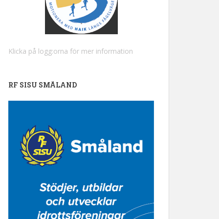
Klicka på logg:orna för mer information
RF SISU SMÅLAND