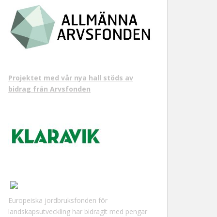
Projektet med vår nya hall stöds av
bidrag från Arvsfonden
Europeiska jordbruksfonden för
landskapsutveckling har bidragit med pengar