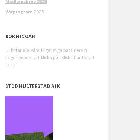
Medlemsbrev 2026
Vårprogram 2026
BOKNINGAR
Ni hittar alla våra tillgängliga pass nere till
höger genom att klicka på "Klicka här för att
boka"
STÖD HULTERSTAD AIK