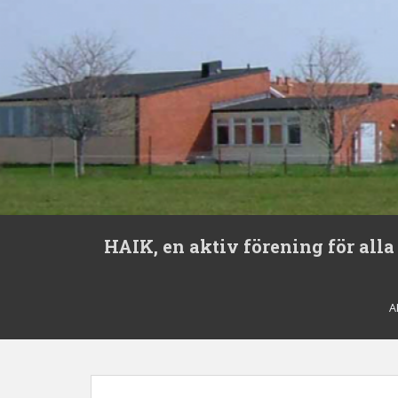
S
HAIK, en aktiv förening för alla
k
i
p
t
A
o
m
a
i