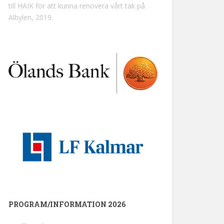
till HAIK för att kunna renovera vårt tak på
Albylen, 2019.
PROGRAM/INFORMATION 2026