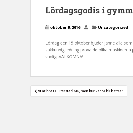
n
Lördagsgodis i gymm
c
o
n
oktober 9, 2016
Uncategorized
t
e
Lördag den 15 oktober bjuder Janne alla so
n
sakkunnig ledning prova de olika maskinerna 
t
vanligt.VÄLKOMNA!
Inläggsnavigering
Vi är bra i Hulterstad AIK, men hur kan vi bli bättre?