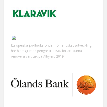
Europeiska jordbruksfonden för landskapsutveckling
har bidragit med pengar till HAIK för att kunna
renovera vårt tak på Albylen, 2019.