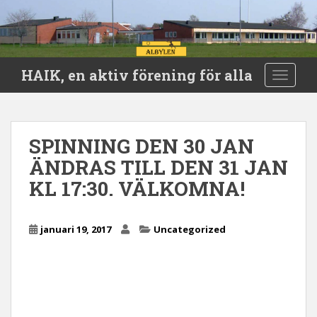
S
HAIK, en aktiv förening för alla
TOGGLE
k
i
p
t
SPINNING DEN 30 JAN
o
ÄNDRAS TILL DEN 31 JAN
m
a
KL 17:30. VÄLKOMNA!
i
n
c
januari 19, 2017
Uncategorized
o
n
t
e
n