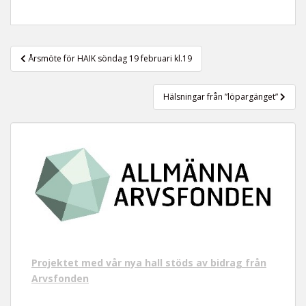
t
Inläggsnavigering
Årsmöte för HAIK söndag 19 februari kl.19
Hälsningar från ”löpargänget”
Projektet med vår nya hall stöds av bidrag från
Arvsfonden