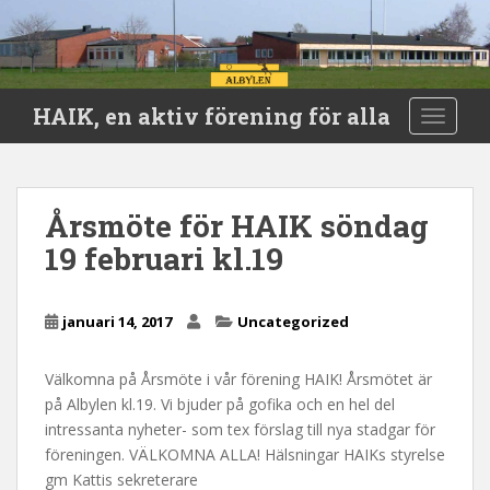
S
HAIK, en aktiv förening för alla
TOGGLE
k
i
p
t
Årsmöte för HAIK söndag
o
19 februari kl.19
m
a
i
januari 14, 2017
Uncategorized
n
c
o
Välkomna på Årsmöte i vår förening HAIK! Årsmötet är
n
på Albylen kl.19. Vi bjuder på gofika och en hel del
t
intressanta nyheter- som tex förslag till nya stadgar för
e
föreningen. VÄLKOMNA ALLA! Hälsningar HAIKs styrelse
n
gm Kattis sekreterare