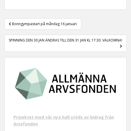
t
Inläggsnavigering
Bonngympastart på måndag 16 januari
SPINNING DEN 30 JAN ÄNDRAS TILL DEN 31 JAN KL 17:30. VÄLKOMNA!
Projektet med vår nya hall stöds av bidrag från
Arvsfonden