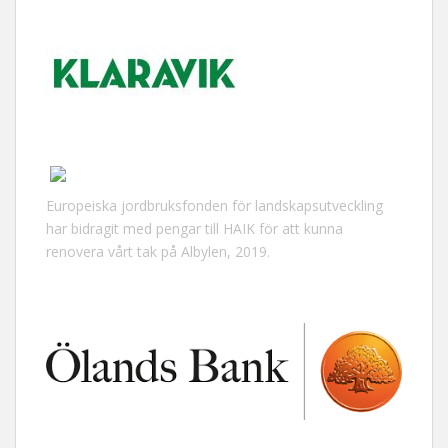
Europeiska jordbruksfonden för landskapsutveckling
har bidragit med pengar till HAIK för att kunna
renovera vårt tak på Albylen, 2019.