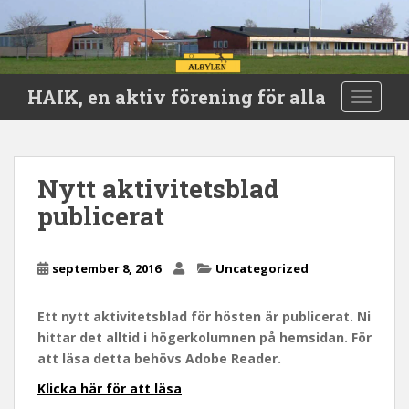
S
HAIK, en aktiv förening för alla
TOGGLE
k
i
p
t
Nytt aktivitetsblad
o
publicerat
m
a
i
september 8, 2016
Uncategorized
n
c
o
Ett nytt aktivitetsblad för hösten är publicerat. Ni
n
hittar det alltid i högerkolumnen på hemsidan. För
t
att läsa detta behövs Adobe Reader.
e
Klicka här för att läsa
n