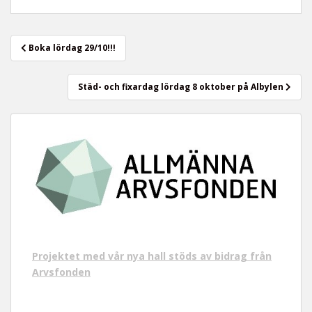
t
Inläggsnavigering
Boka lördag 29/10!!!
Städ- och fixardag lördag 8 oktober på Albylen
Projektet med vår nya hall stöds av bidrag från
Arvsfonden