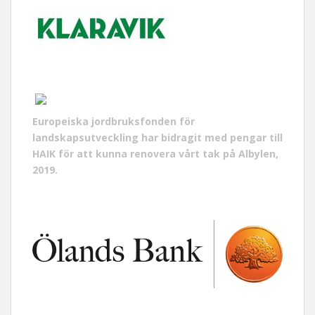
Europeiska jordbruksfonden för
landskapsutveckling har bidragit med pengar till
HAIK för att kunna renovera vårt tak på Albylen,
2019.