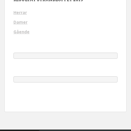
Herrar
Damer
Gående