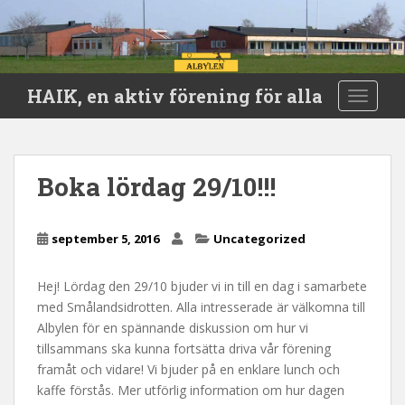
S
HAIK, en aktiv förening för alla
TOGGLE
k
i
p
t
Boka lördag 29/10!!!
o
m
a
september 5, 2016
Uncategorized
i
n
Hej! Lördag den 29/10 bjuder vi in till en dag i samarbete
c
med Smålandsidrotten. Alla intresserade är välkomna till
o
Albylen för en spännande diskussion om hur vi
n
tillsammans ska kunna fortsätta driva vår förening
t
framåt och vidare! Vi bjuder på en enklare lunch och
e
kaffe förstås. Mer utförlig information om hur dagen
n