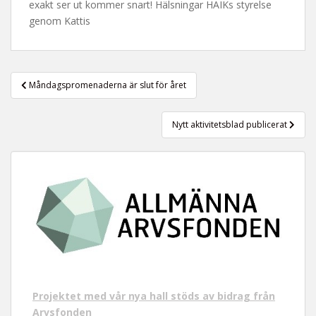
exakt ser ut kommer snart! Hälsningar HAIKs styrelse
t
genom Kattis
Inläggsnavigering
Måndagspromenaderna är slut för året
Nytt aktivitetsblad publicerat
Projektet med vår nya hall stöds av bidrag från
Arvsfonden