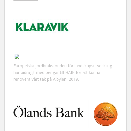
Europeiska jordbruksfonden för landskapsutveckling
har bidragit med pengar till HAIK för att kunna
renovera vårt tak på Albylen, 2019.