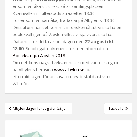
t
er som vill åka dit direkt så är samlingsplatsen
Kvarnvallen i Hulterstads strax efter 18:30.
För er som vill samåka, träffas vi på Albylen kl 18:30.
Dessutom har det kommit in önskemål att vi ska ha en
boulekväll igen på Albylen vilket vi självklart ska ha.
Datumet för detta är onsdagen den
22 augusti kl.
18:00
. Se bifogat dokument för mer information.
Boulekväll på Albylen 2018
Om det finns några tveksamheter med vädret så gå in
på Albylens hemsida
www.albylen.se
på
eftermiddagen för att läsa om ev. inställd aktivitet.
Väl mött.
Inläggsnavigering
Albylendagen lördag den 28 juli
Tack alla!