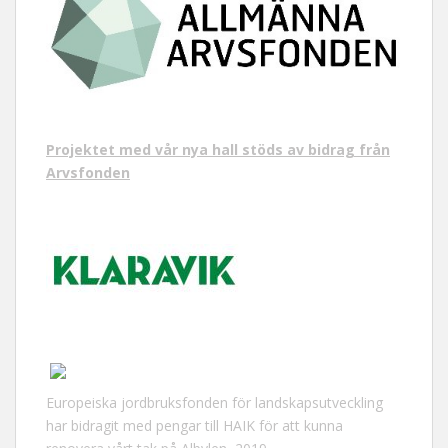
Projektet med vår nya hall stöds av bidrag från
Arvsfonden
Europeiska jordbruksfonden för landskapsutveckling
har bidragit med pengar till HAIK för att kunna