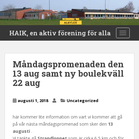
S
HAIK, en aktiv förening för alla
TOGGLE
k
i
p
t
Måndagspromenaden den
o
13 aug samt ny boulekväll
m
a
22 aug
i
n
c
augusti 1, 2018
Uncategorized
o
n
här kommer lite information om vart vi kommer att gå
t
på vår nästa måndagspromenad som sker den
13
e
augusti
.
n
Vi tänkte gå
Strandloppet
som är cirka 6,5 km och för