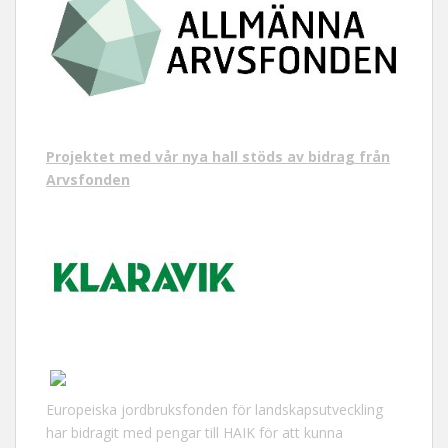
Projektet med vår nya hall stöds av bidrag från
Arvsfonden
Europeiska jordbruksfonden för landskapsutveckling
har bidragit med pengar till HAIK för att kunna