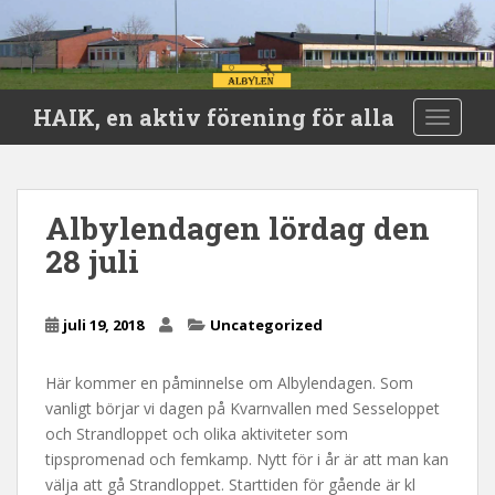
S
HAIK, en aktiv förening för alla
TOGGLE
k
i
p
t
Albylendagen lördag den
o
28 juli
m
a
i
juli 19, 2018
Uncategorized
n
c
o
Här kommer en påminnelse om Albylendagen. Som
n
vanligt börjar vi dagen på Kvarnvallen med Sesseloppet
t
och Strandloppet och olika aktiviteter som
e
tipspromenad och femkamp. Nytt för i år är att man kan
n
välja att gå Strandloppet. Starttiden för gående är kl