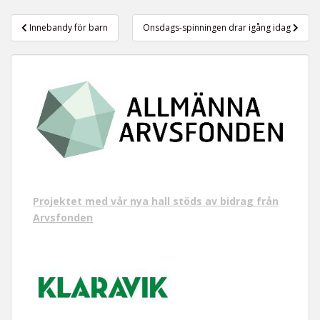
t
Inläggsnavigering
Innebandy för barn
Onsdags-spinningen drar igång idag
Projektet med vår nya hall stöds av bidrag från
Arvsfonden