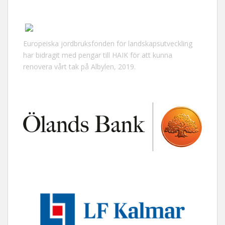
Europeiska jordbruksfonden för landskapsutveckling
har bidragit med pengar till HAIK för att kunna
renovera vårt tak på Albylen, 2019.