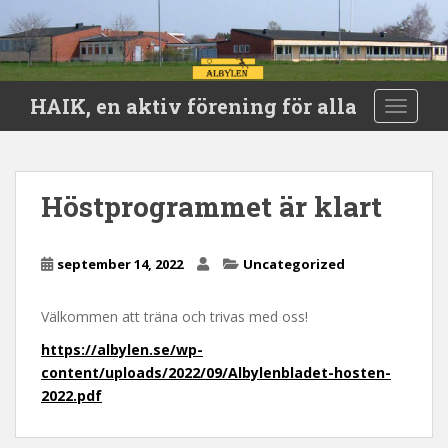
S
HAIK, en aktiv förening för alla
TOGGLE
k
i
p
t
Höstprogrammet är klart
o
m
a
september 14, 2022
Uncategorized
i
n
Välkommen att träna och trivas med oss!
c
o
https://albylen.se/wp-
n
content/uploads/2022/09/Albylenbladet-hosten-
t
2022.pdf
e
n