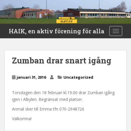
S
HAIK, en aktiv förening för alla
TOGGLE
k
i
p
t
Zumban drar snart igång
o
m
a
januari 31, 2016
Uncategorized
i
n
Torsdagen den 18 februari kl.19.00 drar Zumban igång
c
igen i Albylen. Begränsat med platser.
o
n
Anmäl sker till Emma tfn 070-2948726
t
Välkomna!
e
n