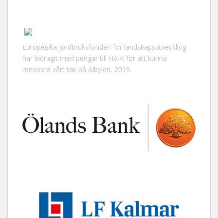
Europeiska jordbruksfonden för landskapsutveckling
har bidragit med pengar till HAIK för att kunna
renovera vårt tak på Albylen, 2019.