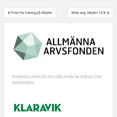
t
Inläggsnavigering
Priser för träning på Albylen
Möte ang. Albylen 10 år
Projektet med vår nya hall stöds av bidrag från
Arvsfonden