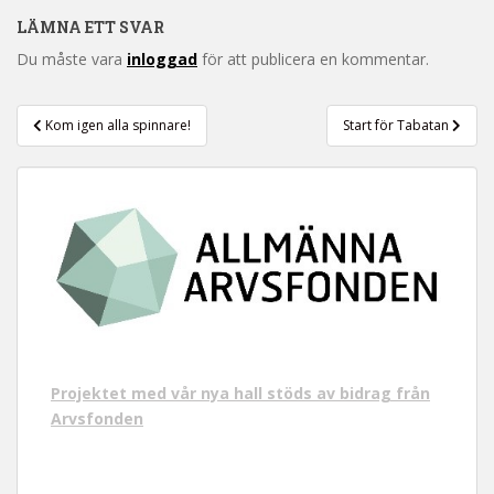
t
LÄMNA ETT SVAR
Du måste vara
inloggad
för att publicera en kommentar.
Inläggsnavigering
Kom igen alla spinnare!
Start för Tabatan
Projektet med vår nya hall stöds av bidrag från
Arvsfonden