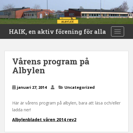
S
HAIK, en aktiv förening för alla
TOGGLE
k
i
p
t
Vårens program på
o
Albylen
m
a
i
januari 27, 2014
Uncategorized
n
c
o
Här är vårens program på albylen, bara att läsa och/eller
n
ladda ner!
t
Albylenbladet våren 2014 rev2
e
n