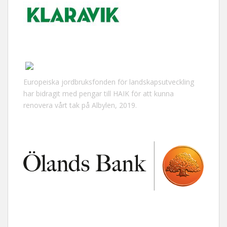
Europeiska jordbruksfonden för landskapsutveckling
har bidragit med pengar till HAIK för att kunna
renovera vårt tak på Albylen, 2019.