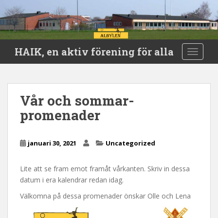
S
HAIK, en aktiv förening för alla
TOGGLE
k
i
p
t
Vår och sommar-
o
promenader
m
a
i
januari 30, 2021
Uncategorized
n
c
o
Lite att se fram emot framåt vårkanten. Skriv in dessa
n
datum i era kalendrar redan idag.
t
Välkomna på dessa promenader önskar Olle och Lena
e
n