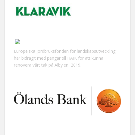
Europeiska jordbruksfonden för landskapsutveckling
har bidragit med pengar till HAIK för att kunna
renovera vårt tak på Albylen, 2019.