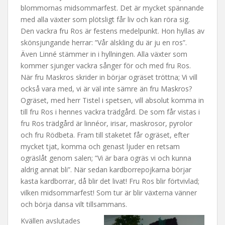
blommornas midsommarfest. Det är mycket spännande
med alla växter som plötsligt får liv och kan röra sig.
Den vackra fru Ros är festens medelpunkt. Hon hyllas av
skönsjungande herrar: ”Vår älskling du är ju en ros”.
Även Linné stämmer in i hyllningen. Alla växter som
kommer sjunger vackra sånger för och med fru Ros.
När fru Maskros skrider in börjar ogräset tröttna; Vi vill
också vara med, vi är väl inte sämre än fru Maskros?
Ogräset, med herr Tistel i spetsen, vill absolut komma in
till fru Ros i hennes vackra trädgård. De som får vistas i
fru Ros trädgård är linnéor, irisar, maskrosor, pyrolor
och fru Rödbeta. Fram till staketet får ogräset, efter
mycket tjat, komma och genast ljuder en retsam
ogräslåt genom salen; ”Vi är bara ogräs vi och kunna
aldrig annat bli”. När sedan kardborrepojkarna börjar
kasta kardborrar, då blir det livat! Fru Ros blir förtvivlad;
vilken midsommarfest! Som tur är blir växterna vänner
och börja dansa vilt tillsammans.
Kvällen avslutades