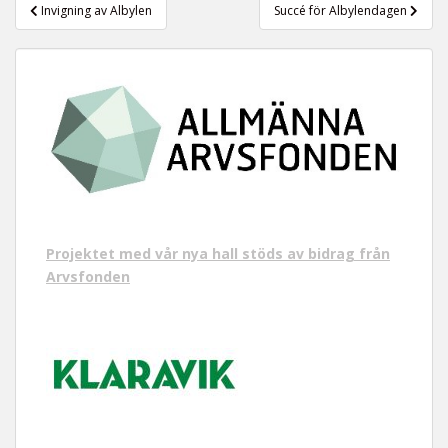
Inläggsnavigering
Invigning av Albylen
Succé för Albylendagen
Projektet med vår nya hall stöds av bidrag från
Arvsfonden