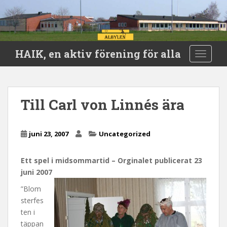
S
HAIK, en aktiv förening för alla
TOGGLE
k
i
p
t
Till Carl von Linnés ära
o
m
a
juni 23, 2007
Uncategorized
i
n
Ett spel i midsommartid – Orginalet publicerat 23
c
juni 2007
o
n
”Blom
t
sterfes
e
ten i
n
täppan