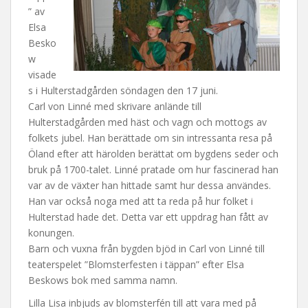
t
” av
Elsa
Besko
w
visade
s i Hulterstadgården söndagen den 17 juni.
Carl von Linné med skrivare anlände till
Hulterstadgården med häst och vagn och mottogs av
folkets jubel. Han berättade om sin intressanta resa på
Öland efter att härolden berättat om bygdens seder och
bruk på 1700-talet. Linné pratade om hur fascinerad han
var av de växter han hittade samt hur dessa användes.
Han var också noga med att ta reda på hur folket i
Hulterstad hade det. Detta var ett uppdrag han fått av
konungen.
Barn och vuxna från bygden bjöd in Carl von Linné till
teaterspelet ”Blomsterfesten i täppan” efter Elsa
Beskows bok med samma namn.
Lilla Lisa inbjuds av blomsterfén till att vara med på