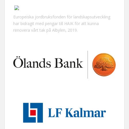
Europeiska jordbruksfonden för landskapsutveckling
har bidragit med pengar till HAIK för att kunna
renovera vårt tak på Albylen, 2019.