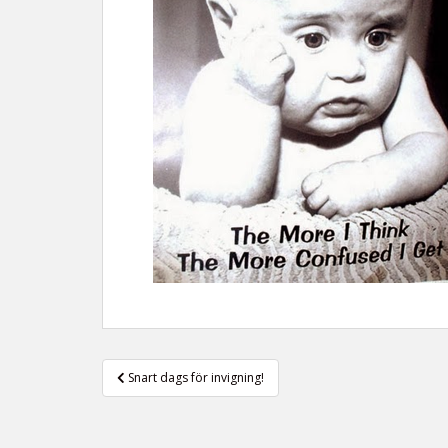
Inläggsnavigering
Snart dags för invigning!