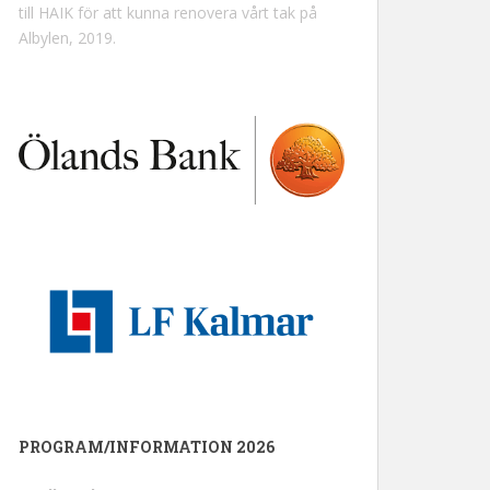
till HAIK för att kunna renovera vårt tak på
Albylen, 2019.
PROGRAM/INFORMATION 2026