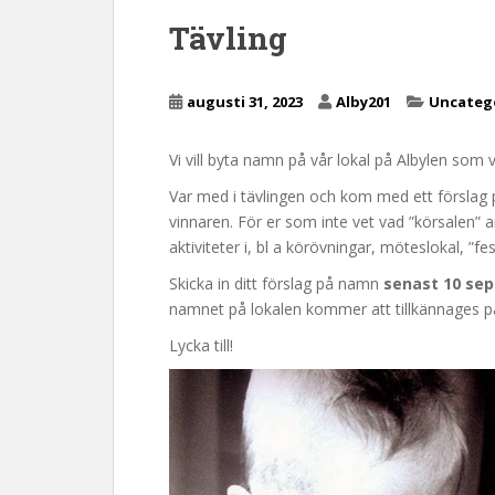
n
Tävling
c
o
n
augusti 31, 2023
Alby201
Uncateg
t
e
Vi vill byta namn på vår lokal på Albylen som vi
n
t
Var med i tävlingen och kom med ett förslag på
vinnaren. För er som inte vet vad ”körsalen” a
aktiviteter i, bl a körövningar, möteslokal, ”fe
Skicka in ditt förslag på namn
senast 10 se
namnet på lokalen kommer att tillkännages p
Lycka till!