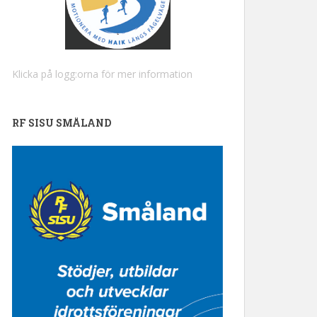
Klicka på logg:orna för mer information
RF SISU SMÅLAND