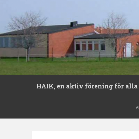
S
HAIK, en aktiv förening för alla
k
i
p
t
A
o
m
a
i