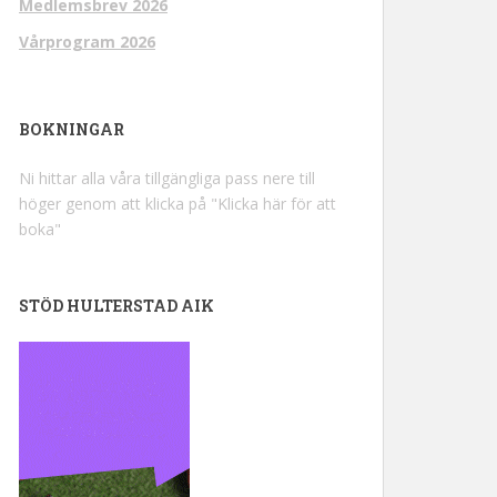
Medlemsbrev 2026
Vårprogram 2026
BOKNINGAR
Ni hittar alla våra tillgängliga pass nere till
höger genom att klicka på "Klicka här för att
boka"
STÖD HULTERSTAD AIK