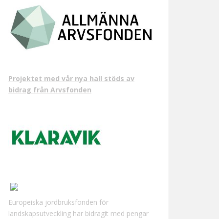
Projektet med vår nya hall stöds av
bidrag från Arvsfonden
Europeiska jordbruksfonden för
landskapsutveckling har bidragit med pengar