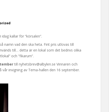
orized
 idag kallar för ”körsalen”.
 namn vad den ska heta. Fint pris utlovas till
nvänds till… detta är en lokal som det bedrivs olika
stlokal” och ”fikarum”.
ptember
till nyhetsbrev@albylen.se Vinnaren och
å vår invigning av Tema-hallen den 16 september.