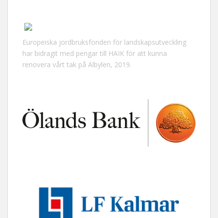
Europeiska jordbruksfonden för landskapsutveckling
har bidragit med pengar till HAIK för att kunna
renovera vårt tak på Albylen, 2019.