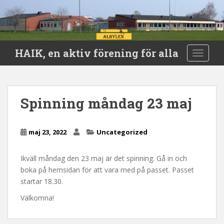
S
HAIK, en aktiv förening för alla
TOGGLE
k
i
p
t
Spinning måndag 23 maj
o
m
a
maj 23, 2022
Uncategorized
i
n
Ikväll måndag den 23 maj är det spinning. Gå in och
c
boka på hemsidan för att vara med på passet. Passet
o
startar 18.30.
n
t
Välkomna!
e
n