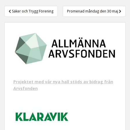
t
Inläggsnavigering
Säker och Trygg Förening
Promenad måndag den 30 maj
Projektet med vår nya hall stöds av bidrag från
Arvsfonden