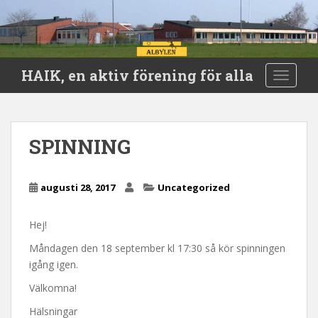
S
HAIK, en aktiv förening för alla
TOGGLE
k
i
p
t
SPINNING
o
m
a
augusti 28, 2017
Uncategorized
i
n
Hej!
c
o
Måndagen den 18 september kl 17:30 så kör spinningen
n
igång igen.
t
Välkomna!
e
n
Hälsningar