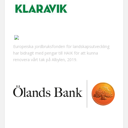
Europeiska jordbruksfonden för landskapsutveckling
har bidragit med pengar till HAIK för att kunna
renovera vårt tak på Albylen, 2019.