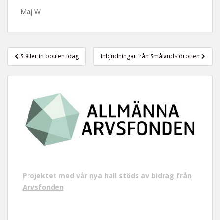
t
Maj W
Inläggsnavigering
Ställer in boulen idag
Inbjudningar från Smålandsidrotten
Projektet med vår nya hall stöds av bidrag från
Arvsfonden