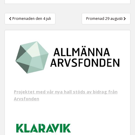
t
Inläggsnavigering
Promenaden den 4 juli
Promenad 29 augusti
Projektet med vår nya hall stöds av bidrag från
Arvsfonden