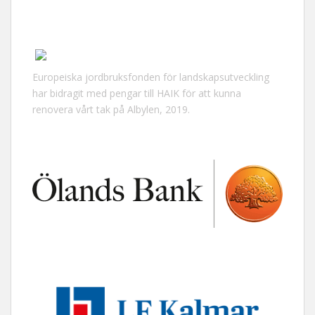
Europeiska jordbruksfonden för landskapsutveckling
har bidragit med pengar till HAIK för att kunna
renovera vårt tak på Albylen, 2019.