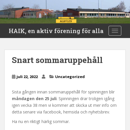
S
HAIK, en aktiv förening för alla
TOGGLE
k
i
p
t
Snart sommaruppehåll
o
m
a
juli 22, 2022
Uncategorized
i
n
Sista gången innan sommaruppehåll för spinningen blir
c
måndagen den 25 juli
. Spinningen drar troligen igång
o
igen vecka 38 men vi kommer att skicka ut mer info om
n
detta senare via facebook, hemsida och nyhetsbrev.
t
e
Ha nu en riktigt härlig sommar.
n