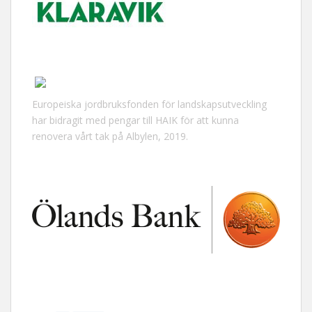
Europeiska jordbruksfonden för landskapsutveckling
har bidragit med pengar till HAIK för att kunna
renovera vårt tak på Albylen, 2019.