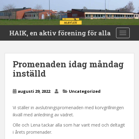
S
HAIK, en aktiv förening för alla
TOGGLE
k
i
p
t
Promenaden idag måndag
o
inställd
m
a
i
augusti 29, 2022
Uncategorized
n
c
o
Vi ställer in avslutningspromenaden med korvgrillningen
n
ikväll med anledning av vädret.
t
Olle och Lena tackar alla som har varit med och deltagit
e
i årets promenader.
n