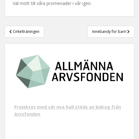
Väl mött till våra promenader i vår igen.
t
Inläggsnavigering
Cirkelträningen
Innebandy för barn
Projektet med vår nya hall stöds av bidrag från
Arvsfonden