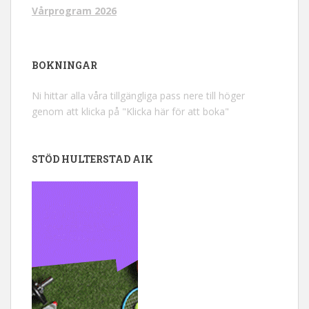
Vårprogram 2026
BOKNINGAR
Ni hittar alla våra tillgängliga pass nere till höger
genom att klicka på "Klicka här för att boka"
STÖD HULTERSTAD AIK