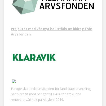
Projektet med vår nya hall stöds av bidrag från
Arvsfonden
Europeiska jordbruksfonden för landskapsutveckling
har bidragit med pengar till HAIK för att kunna
renovera vårt tak på Albylen, 2019.