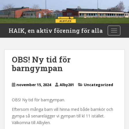
S
HAIK, en aktiv förening för alla
TOGGLE
k
i
p
t
OBS! Ny tid för
o
barngympan
m
a
i
november 15, 2024
Alby201
Uncategorized
n
c
o
OBS! Ny tid för barngympan.
n
Eftersom många barn vill hinna med både barnkör och
t
gympa så senarelägger vi gympan till kl 11 istället.
e
Välkomna till Albylen.
n