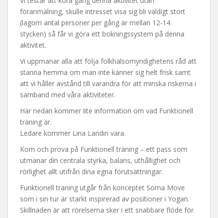
Vi testar att köra gång denna aktivitet utan
t
föranmälning, skulle intresset visa sig bli väldigt stort
(lagom antal personer per gång är mellan 12-14
stycken) så får vi göra ett bokningssystem på denna
aktivitet.
Vi uppmanar alla att följa folkhälsomyndighetens råd att
stanna hemma om man inte känner sig helt frisk samt
att vi håller avstånd till varandra för att minska riskerna i
samband med våra aktiviteter.
Här nedan kommer lite information om vad Funktionell
träning är.
Ledare kommer Lina Landin vara.
Kom och prova på Funktionell träning – ett pass som
utmanar din centrala styrka, balans, uthållighet och
rörlighet allt utifrån dina egna förutsättningar.
Funktionell träning utgår från konceptet Soma Move
som i sin tur är starkt inspirerad av positioner i Yogan.
Skillnaden är att rörelserna sker i ett snabbare flöde för