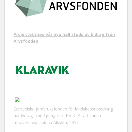
Projektet med vår nya hall stöds av bidrag från
Arvsfonden
Europeiska jordbruksfonden för landskapsutveckling
har bidragit med pengar till HAIK för att kunna
renovera vårt tak på Albylen, 2019.