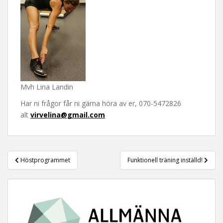
Mvh Lina Landin
Har ni frågor får ni gärna höra av er, 070-5472826
alt
virvelina@gmail.com
Inläggsnavigering
Höstprogrammet
Funktionell träning inställd!