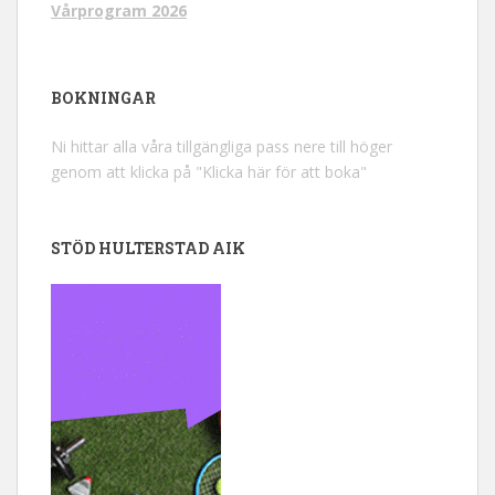
Vårprogram 2026
BOKNINGAR
Ni hittar alla våra tillgängliga pass nere till höger
genom att klicka på "Klicka här för att boka"
STÖD HULTERSTAD AIK