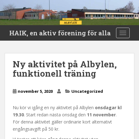
S
HAIK, en aktiv förening för alla
TOGGLE
k
i
p
t
Ny aktivitet på Albylen,
o
funktionell träning
m
a
i
november 5, 2020
Uncategorized
n
c
o
Nu kör vi igång en ny aktivitet på Albylen
onsdagar kl
n
19.30
. Start redan nästa onsdag den
11 november
.
t
För denna aktivitet gäller ordinarie kort alternativt
e
engångsavgift på 50 kr.
n