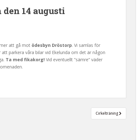
den 14 augusti
mer att gå mot
ödesbyn
Dröstorp
. Vi samlas för
 att parkera våra bilar vid Ekelunda om det är någon
ga.
Ta med fikakorg!
Vid eventuellt ”sämre” väder
 promenaden.
Cirkelträning