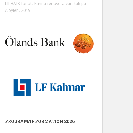
till HAIK för att kunna renovera vårt tak på
Albylen, 2019.
PROGRAM/INFORMATION 2026