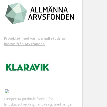
Projektet med vår nya hall stöds av
bidrag från Arvsfonden
Europeiska jordbruksfonden för
landskapsutveckling har bidragit med pengar