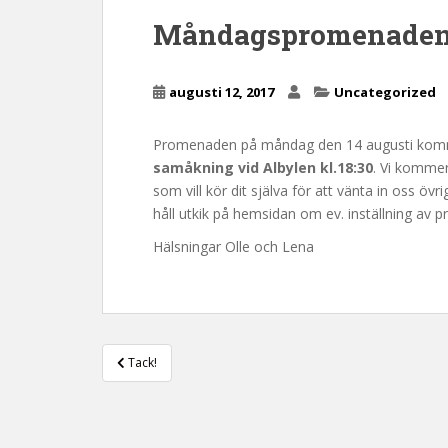
n
Måndagspromenaden 
c
o
n
augusti 12, 2017
Uncategorized
t
e
Promenaden på måndag den 14 augusti kom
n
samåkning vid Albylen kl.18:30
. Vi kommer
t
som vill kör dit själva för att vänta in oss övri
håll utkik på hemsidan om ev. inställning av
Hälsningar Olle och Lena
Inläggsnavigering
Tack!