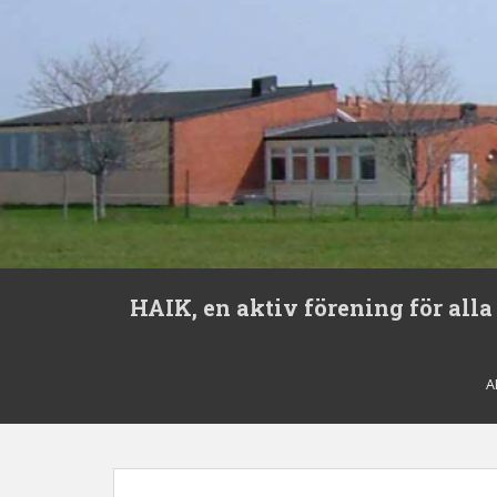
S
HAIK, en aktiv förening för alla
k
i
p
t
A
o
m
a
i