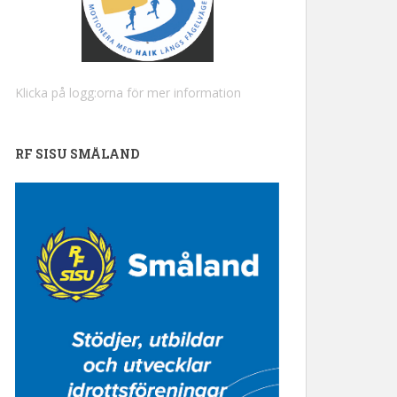
Klicka på logg:orna för mer information
RF SISU SMÅLAND