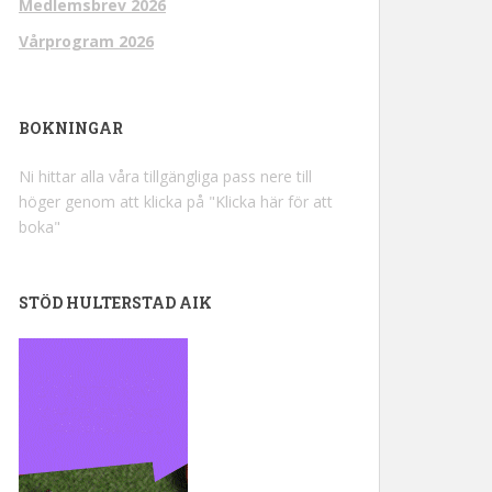
Medlemsbrev 2026
Vårprogram 2026
BOKNINGAR
Ni hittar alla våra tillgängliga pass nere till
höger genom att klicka på "Klicka här för att
boka"
STÖD HULTERSTAD AIK