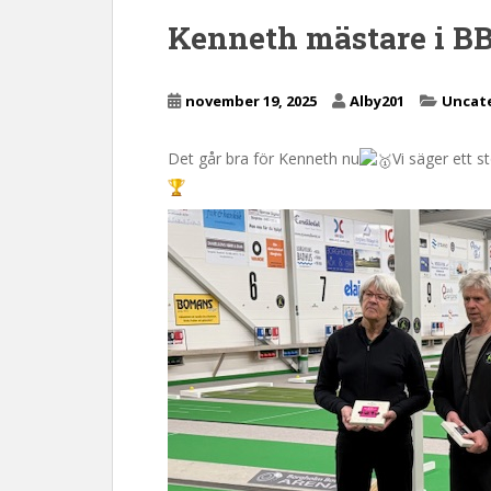
n
Kenneth mästare i B
c
o
n
november 19, 2025
Alby201
Uncat
t
e
Det går bra för Kenneth nu
Vi säger ett 
n
t