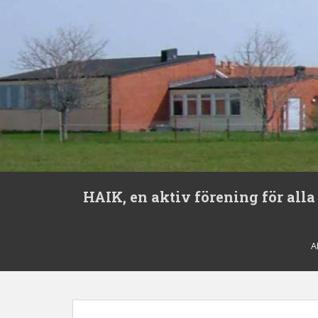
S
HAIK, en aktiv förening för alla
k
i
p
t
A
o
m
a
i