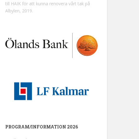
till HAIK för att kunna renovera vårt tak på
Albylen, 2019.
PROGRAM/INFORMATION 2026