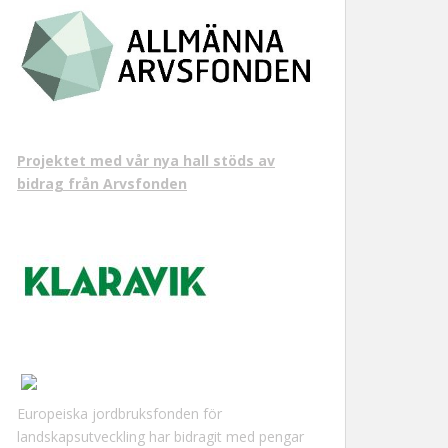
Projektet med vår nya hall stöds av
bidrag från Arvsfonden
Europeiska jordbruksfonden för
landskapsutveckling har bidragit med pengar