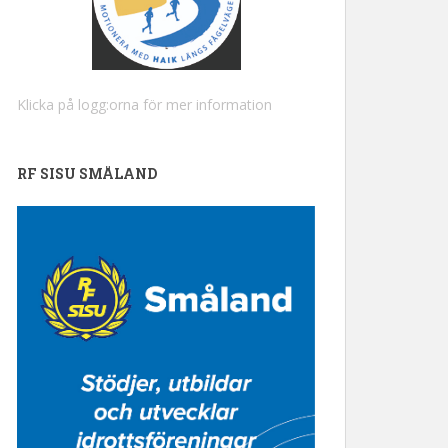
Klicka på logg:orna för mer information
RF SISU SMÅLAND