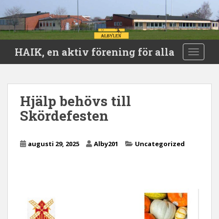
S
HAIK, en aktiv förening för alla
TOGGLE
k
i
p
t
Hjälp behövs till
o
Skördefesten
m
a
i
augusti 29, 2025
Alby201
Uncategorized
n
c
o
n
t
e
n