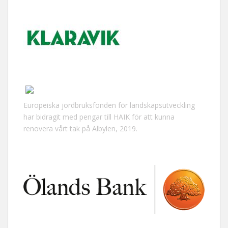
Europeiska jordbruksfonden för landskapsutveckling
har bidragit med pengar till HAIK för att kunna
renovera vårt tak på Albylen, 2019.