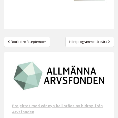
Inläggsnavigering
Boule den 3 september
Höstprogrammet är nära
Projektet med vår nya hall stöds av bidrag från
Arvsfonden