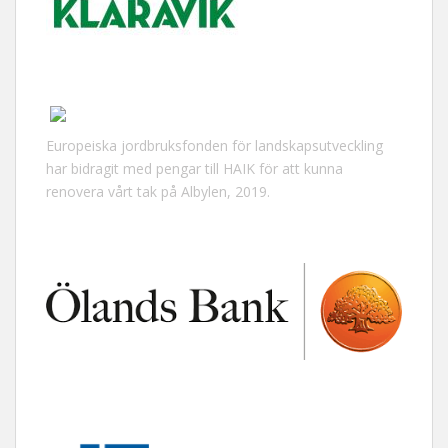
Europeiska jordbruksfonden för landskapsutveckling
har bidragit med pengar till HAIK för att kunna
renovera vårt tak på Albylen, 2019.