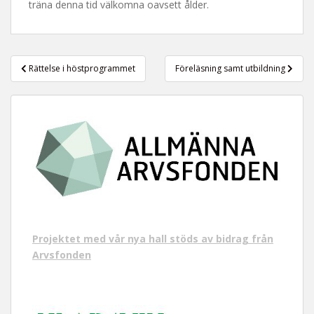
träna denna tid välkomna oavsett ålder.
t
Inläggsnavigering
Rättelse i höstprogrammet
Föreläsning samt utbildning
Projektet med vår nya hall stöds av bidrag från
Arvsfonden