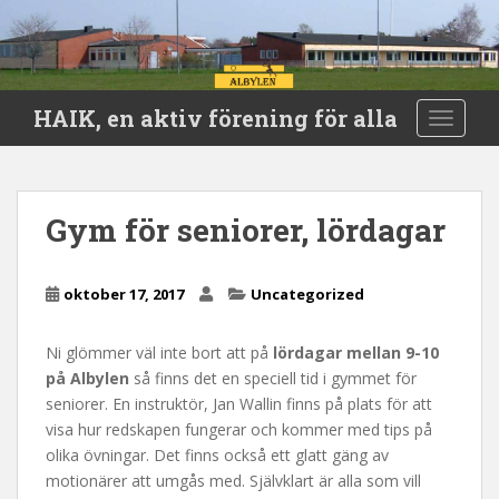
S
HAIK, en aktiv förening för alla
TOGGLE
k
i
p
t
Gym för seniorer, lördagar
o
m
a
oktober 17, 2017
Uncategorized
i
n
Ni glömmer väl inte bort att på
lördagar mellan 9-10
c
på Albylen
så finns det en speciell tid i gymmet för
o
seniorer. En instruktör, Jan Wallin finns på plats för att
n
visa hur redskapen fungerar och kommer med tips på
t
olika övningar. Det finns också ett glatt gäng av
e
motionärer att umgås med. Självklart är alla som vill
n