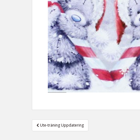
Inläggsnavigering
Ute-träning Uppdatering