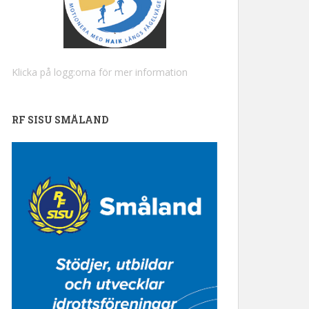
Klicka på logg:orna för mer information
RF SISU SMÅLAND