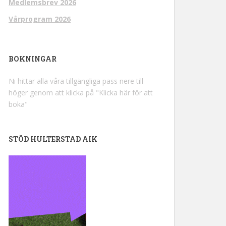
Medlemsbrev 2026
Vårprogram 2026
BOKNINGAR
Ni hittar alla våra tillgängliga pass nere till
höger genom att klicka på "Klicka här för att
boka"
STÖD HULTERSTAD AIK