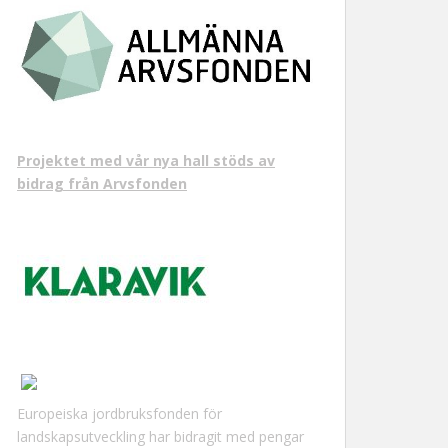
Projektet med vår nya hall stöds av
bidrag från Arvsfonden
Europeiska jordbruksfonden för
landskapsutveckling har bidragit med pengar