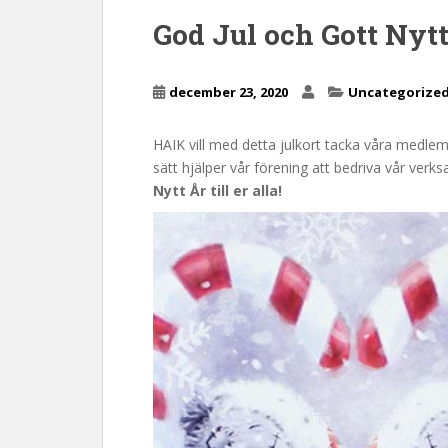
n
God Jul och Gott Nytt
c
o
n
december 23, 2020
Uncategorize
t
e
HAIK vill med detta julkort tacka våra medle
n
sätt hjälper vår förening att bedriva vår ver
t
Nytt År till er alla!