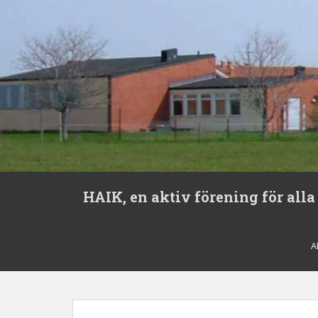
S
HAIK, en aktiv förening för alla
k
i
p
t
A
o
m
a
i