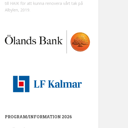
till HAIK för att kunna renovera vårt tak på
Albylen, 2019.
PROGRAM/INFORMATION 2026