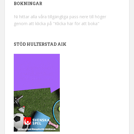
BOKNINGAR
Ni hittar alla våra tillgängliga pass nere till höger
genom att klicka på "Klicka här för att boka"
STÖD HULTERSTAD AIK