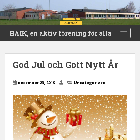
S
HAIK, en aktiv förening för alla
TOGGLE
k
i
p
t
God Jul och Gott Nytt År
o
m
a
december 23, 2019
Uncategorized
i
n
c
o
n
t
e
n