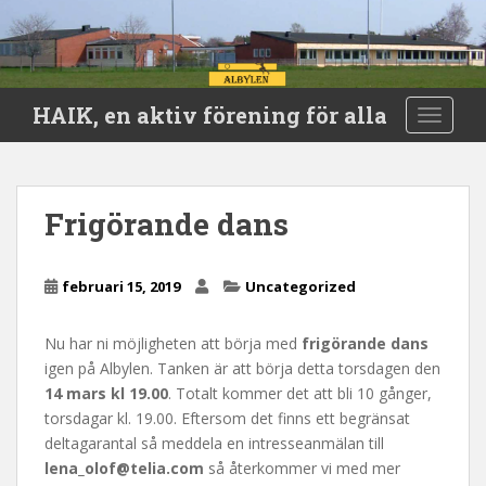
S
HAIK, en aktiv förening för alla
TOGGLE
k
i
p
t
Frigörande dans
o
m
a
februari 15, 2019
Uncategorized
i
n
Nu har ni möjligheten att börja med
frigörande dans
c
igen på Albylen. Tanken är att börja detta torsdagen den
o
14 mars kl 19.00
. Totalt kommer det att bli 10 gånger,
n
torsdagar kl. 19.00. Eftersom det finns ett begränsat
t
deltagarantal så meddela en intresseanmälan till
e
lena_olof@telia.com
så återkommer vi med mer
n