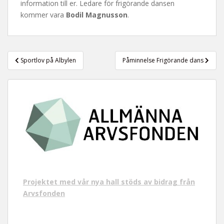
information till er. Ledare för frigörande dansen
t
kommer vara
Bodil Magnusson
.
Inläggsnavigering
Sportlov på Albylen
Påminnelse Frigörande dans
Projektet med vår nya hall stöds av bidrag från
Arvsfonden