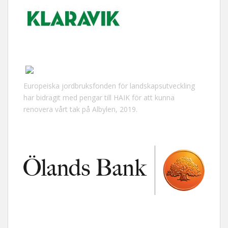
Europeiska jordbruksfonden för landskapsutveckling
har bidragit med pengar till HAIK för att kunna
renovera vårt tak på Albylen, 2019.