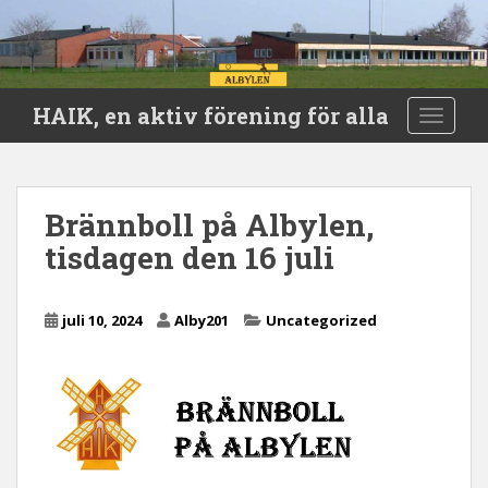
S
HAIK, en aktiv förening för alla
TOGGLE
k
i
p
t
Brännboll på Albylen,
o
tisdagen den 16 juli
m
a
i
juli 10, 2024
Alby201
Uncategorized
n
c
o
n
t
e
n