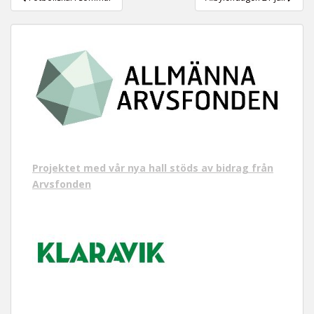
Projektet med vår nya hall stöds av bidrag från
Arvsfonden