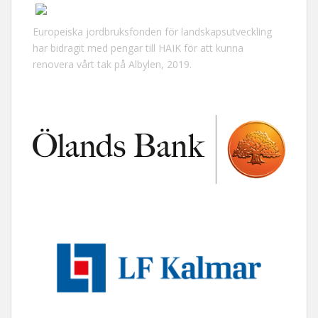
Europeiska jordbruksfonden för landskapsutveckling
har bidragit med pengar till HAIK för att kunna
renovera vårt tak på Albylen, 2019.