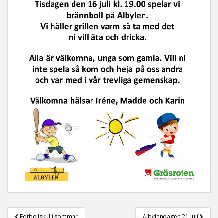
t
Inläggsnavigering
Fotbollskul i sommar
Albylendagen 21 juli