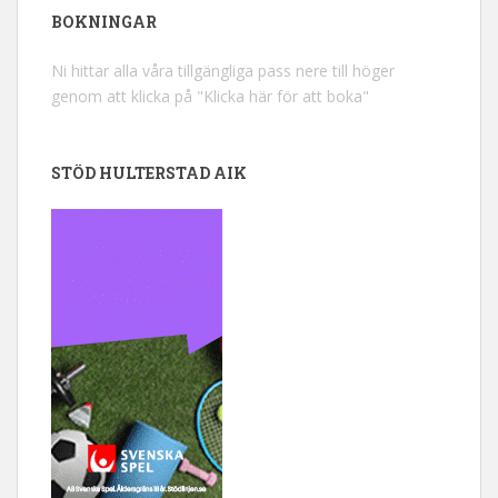
BOKNINGAR
Ni hittar alla våra tillgängliga pass nere till höger
genom att klicka på "Klicka här för att boka"
STÖD HULTERSTAD AIK