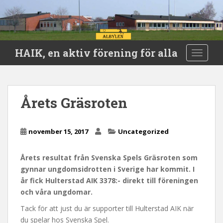
S
HAIK, en aktiv förening för alla
TOGGLE
k
i
p
t
Årets Gräsroten
o
m
a
november 15, 2017
Uncategorized
i
n
Årets resultat från Svenska Spels Gräsroten som
c
gynnar ungdomsidrotten i Sverige har kommit. I
o
år fick Hulterstad AIK 3378:- direkt till föreningen
n
och våra ungdomar.
t
e
Tack för att just du är supporter till Hulterstad AIK när
n
du spelar hos Svenska Spel.