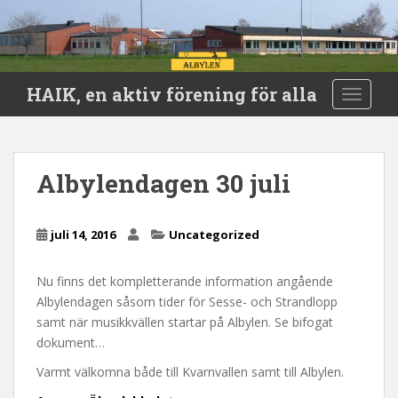
S
HAIK, en aktiv förening för alla
TOGGLE
k
i
p
t
Albylendagen 30 juli
o
m
a
juli 14, 2016
Uncategorized
i
n
Nu finns det kompletterande information angående
c
Albylendagen såsom tider för Sesse- och Strandlopp
o
samt när musikkvällen startar på Albylen. Se bifogat
n
dokument…
t
e
Varmt välkomna både till Kvarnvallen samt till Albylen.
n