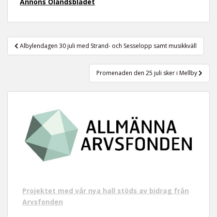
Annons Ölandsbladet
t
Inläggsnavigering
Albylendagen 30 juli med Strand- och Sesselopp samt musikkväll
Promenaden den 25 juli sker i Mellby
Projektet med vår nya hall stöds av bidrag från
Arvsfonden