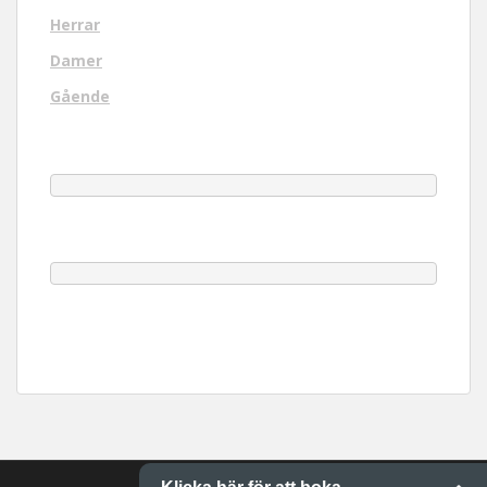
Herrar
Damer
Gående