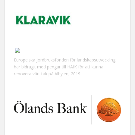
Europeiska jordbruksfonden för landskapsutveckling
har bidragit med pengar till HAIK för att kunna
renovera vårt tak på Albylen, 2019.