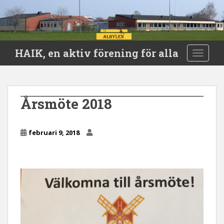
S
HAIK, en aktiv förening för alla
TOGGLE
k
i
p
t
Årsmöte 2018
o
m
a
februari 9, 2018
i
n
c
o
n
t
e
n