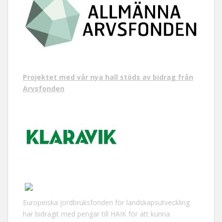
Projektet med vår nya hall stöds av bidrag från
Arvsfonden
Europeiska jordbruksfonden för landskapsutveckling
har bidragit med pengar till HAIK för att kunna