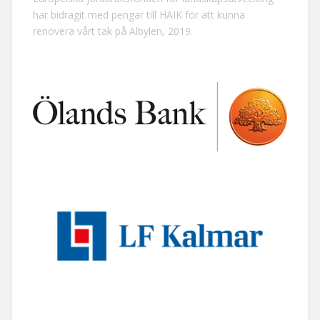
har bidragit med pengar till HAIK för att kunna
renovera vårt tak på Albylen, 2019.