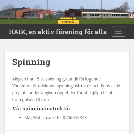
S
HAIK, en aktiv förening för alla
TOGGLE
k
i
p
t
Spinning
o
m
a
Albylen har 15 st spinningcyklar till förfogande.
i
Vår ledare är utbildade spinninginstruktör och finns alltid
n
på plats under angivna öppetider för att hjälpa till att
c
höja pulsen till max!
o
Vår spinninginstruktör
n
t
Maj Wahlström tfn: 0706353348
e
n